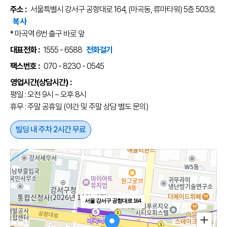
주소 :
서울특별시 강서구 공항대로 164, (마곡동, 류마타워) 5층 503호
복사
* 마곡역 6번 출구 바로 앞
대표전화 :
1555 - 6588
전화걸기
팩스번호 :
070 - 8230 - 0545
영업시간(상담시간) :
평일 : 오전 9시 ~ 오후 8시
휴무 : 주말 공휴일 (야간 및 주말 상담 별도 문의)
빌딩 내 주차 2시간 무료
서울 강서구 공항대로 164