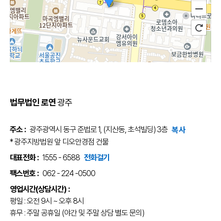
100m
법무법인 로연
광주
길찾기
주소 :
광주광역시 동구 준법로 1, (지산동, 초석빌딩) 3층
복사
* 광주지방법원 앞 디오안경점 건물
대표전화 :
1555 - 6588
전화걸기
팩스번호 :
062 - 224 -0500
영업시간(상담시간) :
평일 : 오전 9시 ~ 오후 8시
휴무 : 주말 공휴일 (야간 및 주말 상담 별도 문의)