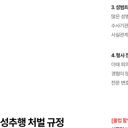
3. 성
많은 성
수사기관
사실관계
4. 형사
이때 피
경험이 
전문 변
성추행 처벌 규정
[불법 촬