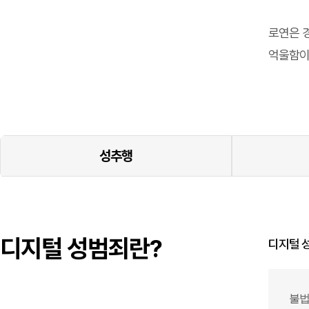
로연은 
억울함이
성추행
디지털 성범죄란?
디지털 
불법