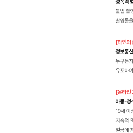
성폭력 범
불법 촬영
촬영물을
[타인의 
정보통신망
누구든지
유포하여
[온라인 
아동-청소
19세 
지속적 
벌금에 