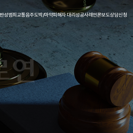
일반
성범죄
교통음주
도박/마약
피해자 대리
성공사례
언론보도
상담신청
원 소개
추행
성폭행
교통사고
오시는길
디지털성범죄
음주/뺑소니
도박
마약
아동청소년 성보호법
기타
성공사례
고객후기