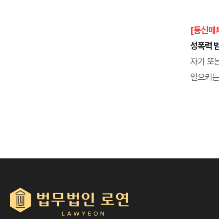
[통신매
성폭력 범
자기 또
일으키는 