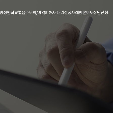
일반
성범죄
교통음주
도박/마약
피해자 대리
성공사례
언론보도
상담신청
원 소개
추행
성폭행
교통사고
오시는길
디지털성범죄
음주/뺑소니
도박
마약
아동청소년 성보호법
기타
성공사례
고객후기