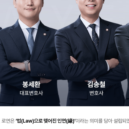
 로연은
‘법(Law)으로 맺어진 인연(緣)’
이라는 의미를 담아 설립되