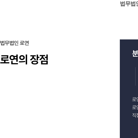
법무법인
법무법인 로연
분
로연의 장점
로
로
직