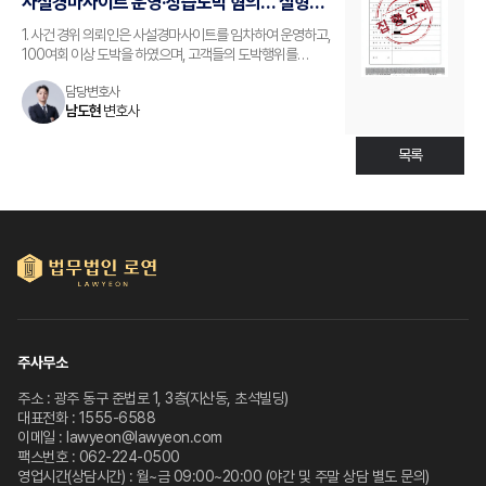
사설경마사이트 운영·상습도박 혐의… 실형
피하고 집행유예로 마무리한 사례
1. 사건 경위 의뢰인은 사설경마사이트를 임차하여 운영하고,
100여회 이상 도박을 하였으며, 고객들의 도박행위를
방조하였다는 혐의로 적발되어 변호인에게 1심 변호를
담당변호사
의뢰하였습니다. 2. 법무법인 로연 변호사의 조력 남도현
남도현
변호사
변호사는 대한변호사협회 형사전분변호사로 등록하여
활동하고 있고, 성인오락실, 스포츠 토토, 사설경마…
목록
주사무소
주소 : 광주 동구 준법로 1, 3층(지산동, 초석빌딩)
대표전화 : 1555-6588
이메일 : lawyeon@lawyeon.com
팩스번호 : 062-224-0500
영업시간(상담시간) : 월~금 09:00~20:00 (야간 및 주말 상담 별도 문의)