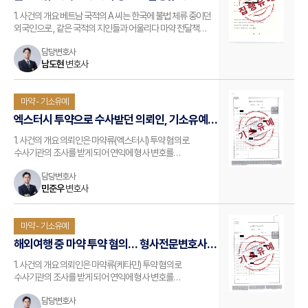
선처받은 전략
1. 사건의 개요 베트남 국적의 A 씨는 한국에 불법 체류 중이던
외국인으로 , 같은 국적의 지인들과 어울리다 마약 전달책
역할을 하게 되었습니다 . 마약을 직접 투약한 것은 아니지만 ,
담당변호사
전달만 해도 형사처벌을 받는다는 사실을 알지 못한 채
남도현
변호사
체포되고 말았습니다 . …
마약 - 기소유예
엑스터시 투약으로 수사받던 의뢰인, 기소유예로
직장과 미래 지켜낸 사례
1. 사건의 개요 의뢰인은 마약류(엑스터시) 투약 혐의로
수사기관의 조사를 받게 되어 연익에 형사 변호를
의뢰하였습니다. 2. 법무법인 로연 변호사의 조력 민준우
담당변호사
변호사는 대한변호사협회 형사전문변호사로 등록하여
민준우
변호사
활동하고 있고, 마약범죄, 교통범죄, 성범죄 등 다양한 유형의
형사 사건에 관하여 무죄, 무혐의, 기소유예 등 성공적…
마약 - 기소유예
해외여행 중 마약 투약 혐의… 형사전문변호사
조력으로 기소유예
1. 사건의 개요 의뢰인은 마약류(케타민) 투약 혐의로
수사기관의 조사를 받게 되어 연익에 형사 변호를
의뢰하였습니다. 2. 법무법인 로연 변호사의 조력 민준우
담당변호사
변호사는 대한변호사협회 형사전문변호사로 등록하여