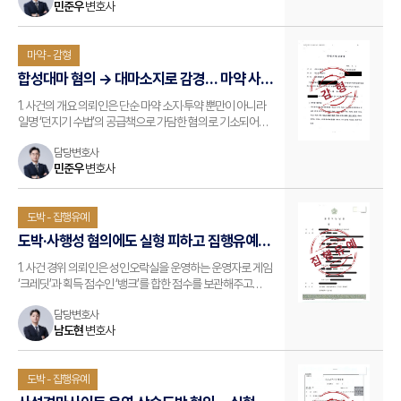
민준우
변호사
활동하고 있고, 교통범죄, 성범죄, 마약범죄 등 다양한 유형의
형사 사건에 관하여 무죄, 무혐의, 기소유예 등 성공적…
마약 - 감형
합성대마 혐의 → 대마소지로 감경… 마약 사건
공소장 변경 감형 성공 사례
1. 사건의 개요 의뢰인은 단순 마약 소지·투약 뿐만이 아니라
일명 ‘던지기 수법’의 공급책으로 가담한 혐의로 기소되어
연익에 변호를 의뢰하였습니다. 2. 사안의 쟁점 수사시관에서
담당변호사
의뢰인의 혐의에 대한 증거를 명백하게 확보하고 있는 상태라
민준우
변호사
의뢰인 본인과 가족들까지 혐의에 대하여 다툴 여지가 없다고
생각하고 중형을 예상하고 있었…
도박 - 집행유예
도박·사행성 혐의에도 실형 피하고 집행유예
선고 이끌어낸 전략
1. 사건 경위 의뢰인은 성인오락실을 운영하는 운영자로 게임
‘크레딧’과 획득 점수인 ‘뱅크’를 합한 점수를 보관해주고
손님들이 게임기 이용료로 재 이용할 수 있도록 사행행위를
담당변호사
조장하였다는 사유로 경찰에 단속되어 변호인에게 1심 변호를
남도현
변호사
의뢰하였습니다. 2. 법무법인 로연 변호사의 조력 남도현
변호사는 대한변호사협회 형사전분변호…
도박 - 집행유예