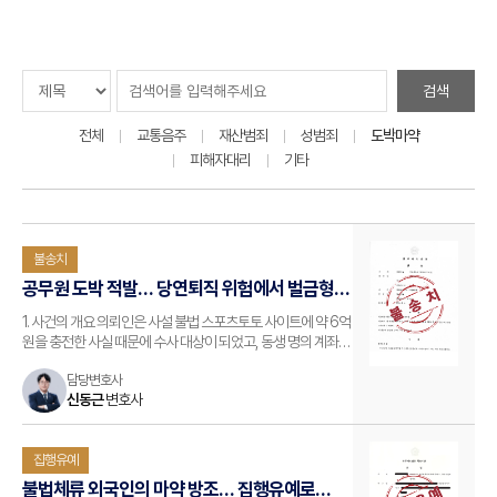
검색
전체
교통음주
재산범죄
성범죄
도박마약
피해자대리
기타
불송치
공무원 도박 적발… 당연퇴직 위험에서 벌금형
선처받은 사례
1. 사건의 개요 의뢰인은 사설 불법 스포츠토토 사이트에 약 6억
원을 충전한 사실 때문에 수사 대상이 되었고, 동생 명의 계좌로
일부 충&middot;환전한 내역이 확인되면서 사건은 복잡한
담당변호사
구조로 전개되었습니다. 운영자 단속 이후 고액 이용자 조사로
신동근
변호사
연계되면서 IP 기록&middot;계좌 흐름이 모두 검토되는
상황이었…
집행유예
불법체류 외국인의 마약 방조… 집행유예로